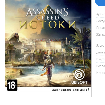
Артик
Досту
Гаран
Жанр:
Язык:
Дата 
Издат
Возра
Игрок