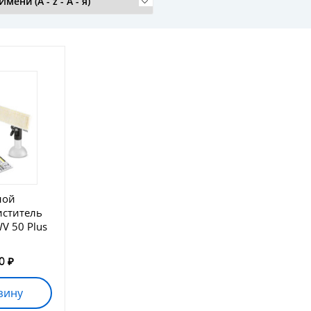
ной
иститель
V 50 Plus
0 ₽
зину