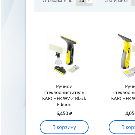
Отображать по:
Сортировка:
Ручной
Руч
стеклоочиститель
стеклооч
KARCHER WV 2 Black
KARCHER W
Edition
6,450 ₽
4,05
В корзину
В кор