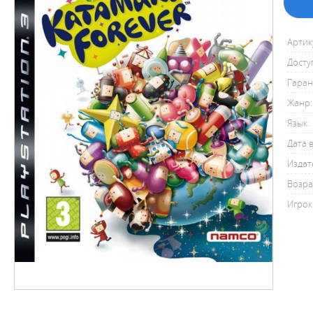
Артик
Досту
Гаран
Жанр:
Язык:
Дата 
Издат
Возра
Игрок