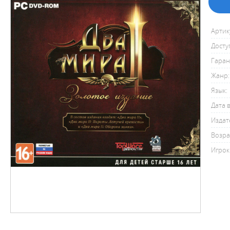
Артик
Досту
Гаран
Жанр:
Язык:
Дата 
Издат
Возра
Игрок