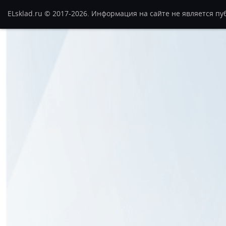
ELsklad.ru © 2017-2026. Информация на сайте не является п