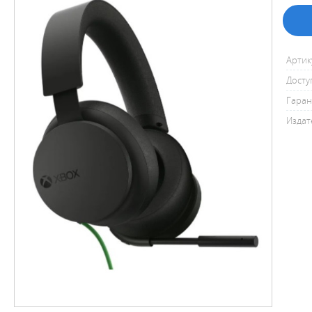
Артик
Досту
Гаран
Издат