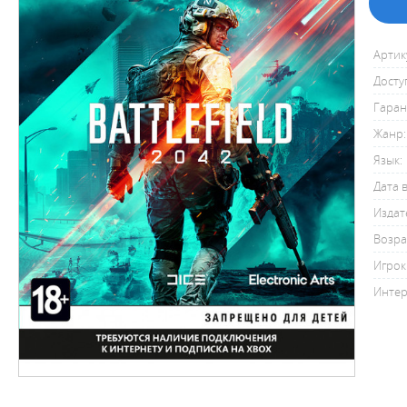
Артик
Досту
Гаран
Жанр:
Язык:
Дата 
Издат
Возра
Игрок
Интер