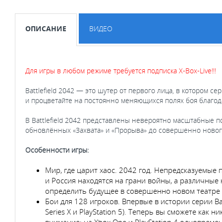
ОПИСАНИЕ
ВИДЕО
Для игры в любом режиме требуется подписка X-Box-Live!!!
Battlefield 2042 — это шутер от первого лица, в котором 
и процветайте на постоянно меняющихся полях боя благод
В Battlefield 2042 представлены невероятно масштабные п
обновлённых «Захвата» и «Прорыва» до совершенно нового
Особенности игры:
Мир, где царит хаос. 2042 год. Непредсказуемые
и Россия находятся на грани войны, а различны
определить будущее в совершенно новом театре 
Бои для 128 игроков. Впервые в истории серии Ba
Series X и PlayStation 5). Теперь вы сможете ка
внимание: на Xbox One и PlayStation 4 одновреме