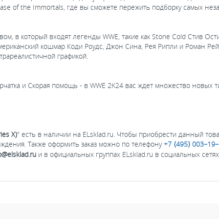
se of the Immortals, где вы сможете пережить подборку самых не
ом, в который входят легенды WWE, такие как Stone Cold Стив Ости
ериканский кошмар Коди Роудс, Джон Сина, Рея Рипли и Роман Рей
трареалистичной графикой.
рчатка и Скорая помощь - в WWE 2K24 вас ждет множество новых т
es X)
" есть в наличии на ELsklad.ru. Чтобы приобрести данный това
ждения. Также оформить заказ можно по телефону
+7 ⟨495⟩ 003–19
@elsklad.ru
и в официальных группах ELsklad.ru в социальных сетя