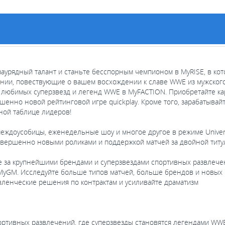
заурядный талант и станьте бесспорным чемпионом в MyRISE, в к
нии, повествующие о вашем восхождении к славе WWE из мужского
юбимых суперзвезд и легенд WWE в MyFACTION. Приобретайте ка
шенно новой рейтинговой игре quickplay. Кроме того, зарабатыв
ной таблице лидеров!
доусобицы, еженедельные шоу и многое другое в режиме Univer
вершенно новыми роликами и поддержкой матчей за двойной титу
а крупнейшими брендами и суперзвездами спортивных развлечен
MyGM. Исследуйте больше типов матчей, больше брендов и новы
вленческие решения по контрактам и усиливайте драматизм
ортивных развлечений, где суперзвезды становятся легендами WW