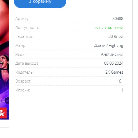
В корзину
Артикул:
30488
Доступность
есть в наличии
Гарантия:
30 Дней
Жанр:
Драки / Fighting
Язык:
Английский
Дата выхода:
08.03.2024
Издатель:
2K Games
Возраст:
16+
Игроки:
1