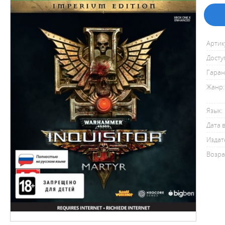
Артик
Досту
Гаран
Жанр:
Язык:
Дата 
Издат
Возра