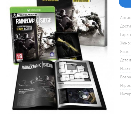
Артик
Досту
Гаран
Жанр:
Язык:
Дата 
Издат
Возра
Игрок
Интер