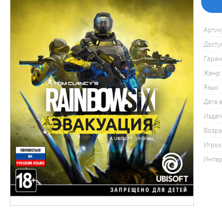
Артик
Досту
Гаран
Жанр:
Язык:
Дата 
Издат
Возра
Игрок
Интер