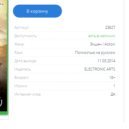
В корзину
Артикул:
23627
Доступность
есть в наличии
Жанр:
Экшен / Action
Язык:
Полностью на русском
Дата выхода:
11.03.2014
Издатель:
ELECTRONIC ARTS
Возраст:
18+
Игроки:
1
Интернет-игра:
ДА