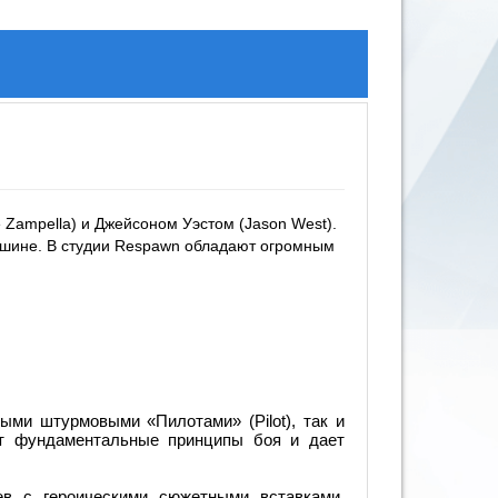
e Zampella) и Джейсоном Уэстом (Jason West).
машине. В студии Respawn обладают огромным
и штурмовыми «Пилотами» (Pilot), так и
ает фундаментальные принципы боя и дает
в с героическими сюжетными вставками,