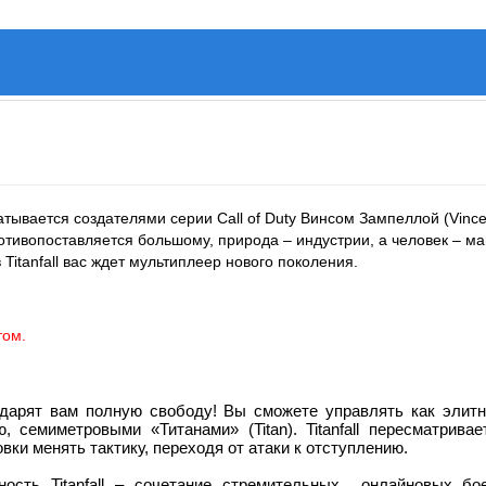
атывается создателями серии Call of Duty Винсом Зампеллой (Vinc
ротивопоставляется большому, природа – индустрии, а человек – 
 Titanfall вас ждет мультиплеер нового поколения.
том.
ят вам полную свободу! Вы сможете управлять как элитным
, семиметровыми «Титанами» (Titan). Titanfall пересматрив
вки менять тактику, переходя от атаки к отступлению.
ть Titanfall – сочетание стремительных онлайновых бое