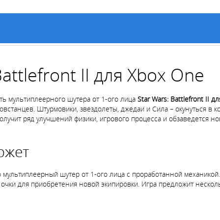
attlefront II для Xbox One
сть мультиплеерного шутера от 1-ого лица
Star Wars: Battlefront II 
встанцев. Штурмовики, звездолеты, джедаи и Сила – окунуться в к
олучит ряд улучшений физики, игрового процесса и обзаведется н
южет
 – это мультиплеерный шутер от 1-ого лица с проработанной механико
 очки для приобретения новой экипировки. Игра предложит нескол