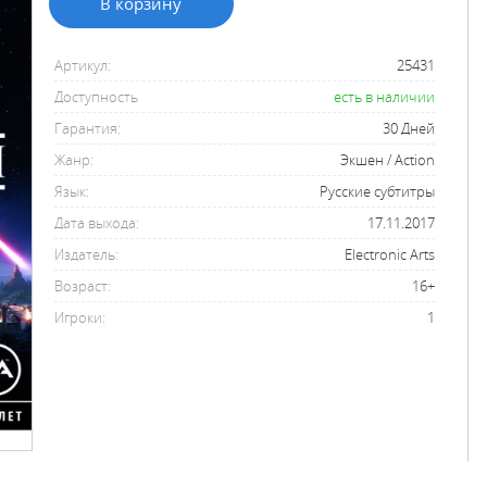
В корзину
Артикул:
25431
Доступность
есть в наличии
Гарантия:
30 Дней
Жанр:
Экшен / Action
Язык:
Русские субтитры
Дата выхода:
17.11.2017
Издатель:
Electronic Arts
Возраст:
16+
Игроки:
1