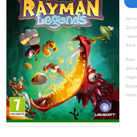
Артик
Досту
Гаран
Жанр:
Язык:
Дата 
Издат
Возра
Игрок