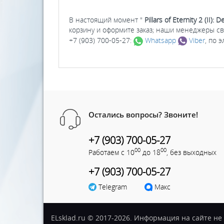
В настоящий момент "
Pillars of Eternity 2 (II):
корзину и оформите заказ; наши менеджеры св
+7 (903) 700-05-27:
Whatsapp
Viber
, по 
Остались вопросы? Звоните!
+7 (903) 700-05-27
00
00
Работаем с 10
до 18
, без выходных
+7 (903) 700-05-27
Telegram
Макс
ELsklad.ru © 2017-2026. Информация на сайте н