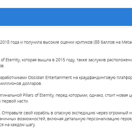
 мае 2018 года и получила высокие оценки критиков (88 баллов на Me
Pillars of Eternity, которая вышла в 2015 году, также заслужив располо
ов.
работчиками Obsidian Entertainment на краудфандинговую платформу 
 миллионов долларов.
нальной Pillars of Eternity, перед которыми, однако, стоит новая
 первой части.
ю. Отправьте свой корабль в опасную экспедицию через огромный 
аничных возможностей, включая детальную персонализацию героя,
я на каждом шагу.