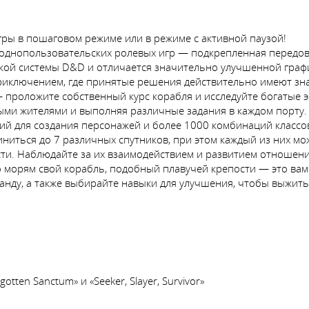
гры в пошаговом режиме или в режиме с активной паузой!
 однопользовательских ролевых игр — подкрепленная передо
еской системы D&D и отличается значительно улучшенной граф
риключением, где принятые решения действительно имеют зн
проложите собственный курс корабля и исследуйте богатые э
ными жителями и выполняя различные задания в каждом порту.
й для создания персонажей и более 1000 комбинаций классов,
иться до 7 различных спутников, при этом каждый из них мож
и. Наблюдайте за их взаимодействием и развитием отношений
 морям свой корабль, подобный плавучей крепости — это вам 
анду, а также выбирайте навыки для улучшения, чтобы выжить
otten Sanctum» и «Seeker, Slayer, Survivor»