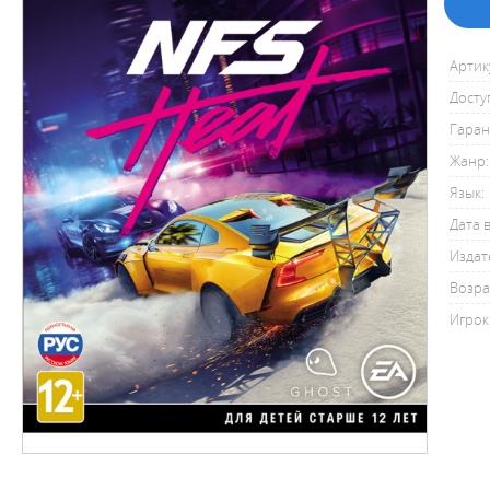
Артик
Досту
Гаран
Жанр:
Язык:
Дата 
Издат
Возра
Игрок