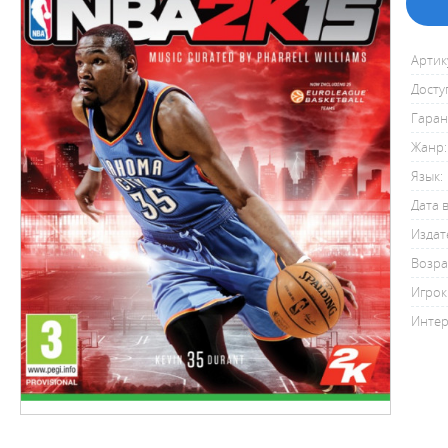
Артик
Досту
Гаран
Жанр:
Язык:
Дата 
Издат
Возра
Игрок
Интер