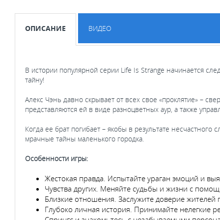
ОПИСАНИЕ
ВИДЕО
В истории популярной серии Life Is Strange начинается с
тайну!
Алекс Чэнь давно скрывает от всех свое «проклятие» – св
представляются ей в виде разноцветных аур, а также управ
Когда ее брат погибает – якобы в результате несчастного с
мрачные тайны маленького городка.
Особенности игры:
Жестокая правда. Испытайте ураган эмоций и выя
Чувства других. Меняйте судьбы и жизни с помо
Близкие отношения. Заслужите доверие жителей 
Глубоко личная история. Принимайте нелегкие ре
Спрингс и знакомьтесь с незабываемыми персон