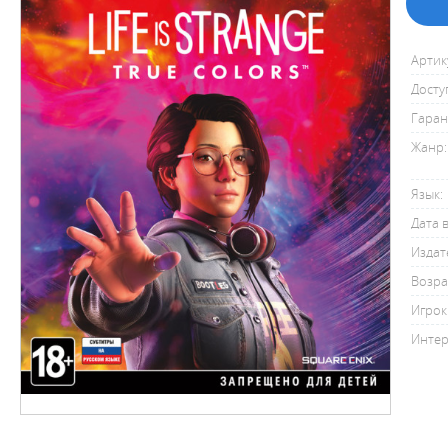
Артик
Досту
Гаран
Жанр:
Язык:
Дата 
Издат
Возра
Игрок
Интер