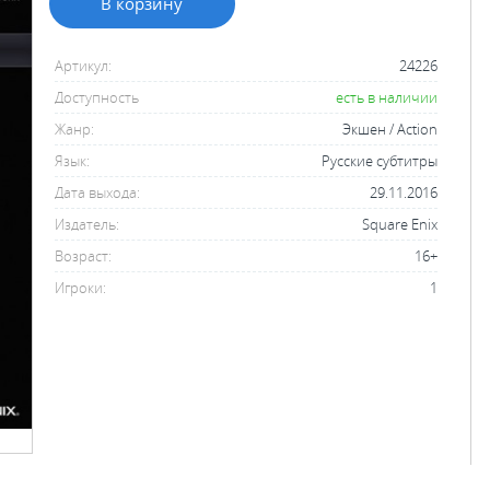
В корзину
Артикул:
24226
Доступность
есть в наличии
Жанр:
Экшен / Action
Язык:
Русские субтитры
Дата выхода:
29.11.2016
Издатель:
Square Enix
Возраст:
16+
Игроки:
1