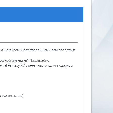
цем Ноктисом и его товарищами вам предстоит
 грозной империей Нифльхейм.
nal Fantasy XV станет настоящим подарком
ражение меча)