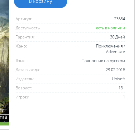
В корзину
Артикул:
23654
Доступность
есть в наличии
Гарантия:
30 Дней
Жанр:
Приключения /
Adventure
Язык:
Полностью на русском
Дата выхода:
23.02.2016
Издатель:
Ubisoft
Возраст:
18+
Игроки:
1