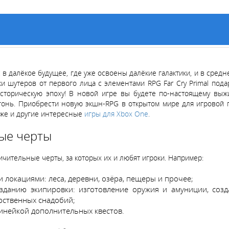
в далёкое будущее, где уже освоены далёкие галактики, и в средн
ки шутеров от первого лица с элементами RPG Far Cry Primal под
сторическую эпоху! В новой игре вы будете по-настоящему выж
гонь. Приобрести новую экшн-RPG в открытом мире для игровой пр
аже и другие интересные
игры для Xbox One
.
ные черты
ичительные черты, за которых их и любят игроки. Например:
локациями: леса, деревни, озёра, пещеры и прочее;
данию экипировки: изготовление оружия и амуниции, созда
арственных снадобий;
нейкой дополнительных квестов.