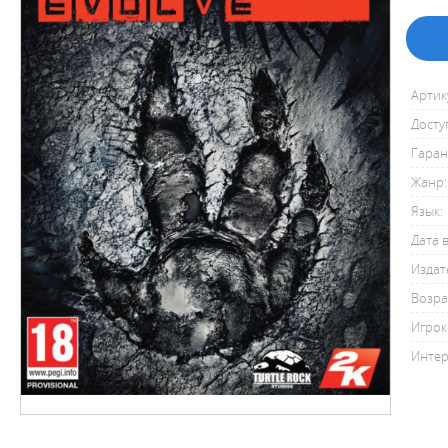
Артик
Досту
Гаран
Жанр:
Язык:
Дата 
Издат
Возра
Игрок
Интер