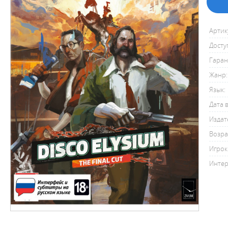
Артик
Досту
Гаран
Жанр:
Язык:
Дата 
Издат
Возра
Игрок
Интер