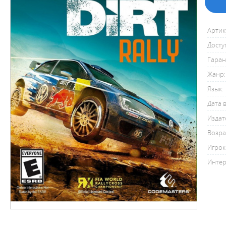
Артик
Досту
Гаран
Жанр:
Язык:
Дата 
Издат
Возра
Игрок
Интер