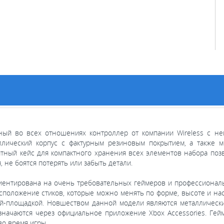
льный во всех отношениях контроллер от компании Wireless с н
лический корпус с фактурным резиновым покрытием, а также ме
тный кейс для компактного хранения всех элементов набора позв
 не боятся потерять или забыть детали.
ентирована на очень требовательных геймеров и профессиональн
положение стиков, которые можно менять по форме, высоте и нас
й-площадкой. Новшеством данной модели являются металлически
начаются через официальное приложение Xbox Accessories. Гейм
о время игры.