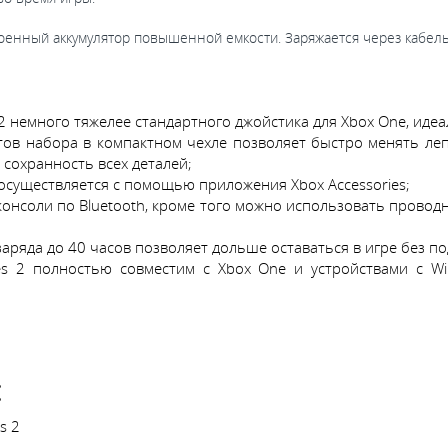
троенный аккумулятор повышенной емкости. Заряжается через кабель
ies 2 немного тяжелее стандартного джойстика для Xbox One, иде
ов набора в компактном чехле позволяет быстро менять лепе
 сохранность всех деталей;
осуществляется с помощью приложения Xbox Accessories;
 к консоли по Bluetooth, кроме того можно использовать прово
аряда до 40 часов позволяет дольше оставаться в игре без п
Series 2 полностью совместим с Xbox One и устройствами с
:
s 2