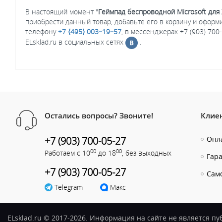
В настоящий момент "
Геймпад беспроводной Microsoft для X
приобрести данный товар, добавьте его в корзину и оформ
телефону
+7 ⟨495⟩ 003–19–57
, в мессенджерах +7 (903) 700
ELsklad.ru в социальных сетях
.
Остались вопросы? Звоните!
Клие
+7 (903) 700-05-27
Опла
00
00
Работаем с 10
до 18
, без выходных
Гар
+7 (903) 700-05-27
Сам
Telegram
Макс
ELsklad.ru © 2017-2026. Информация на сайте не является п