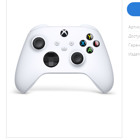
Артик
Досту
Гаран
Издат