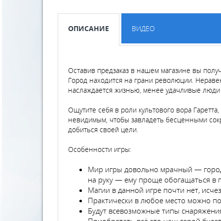
ОПИСАНИЕ
ВИДЕО
Оставив предзаказ в нашем магазине вы полу
Город находится на грани революции. Неравен
наслаждается жизнью, менее удачливые люди
Ощутите себя в роли культового вора Гаретта
невидимым, чтобы завладеть бесценными сокро
добиться своей цели.
Особенности игры:
Мир игры довольно мрачный — городо
на руку — ему проще обогащаться в
Магии в данной игре почти нет, исче
Практически в любое место можно п
Будут всевозможные типы снаряжения
Приобретать всё это наш герой буде