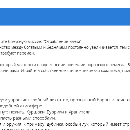
чите бонусную миссию “Ограбление Банка”.
ство между богатыми и бедняками постоянно увеличивается, тем с
 требуют перемен.
, который мастерски владеет всеми приемами воровского ремесла. В
вищами. Играйте в собственном стиле – тихонько крадитесь, прим
м управляет злобный диктатор, прозванный Барон, и неистов
 подобной атмосфере.
знут: нежить, Куршоки, Буррики и Хранители.
опасть разными способами.
 и оружия, к примеру: дубинка, особый лук, который имеет с
т за похищенные деньги.