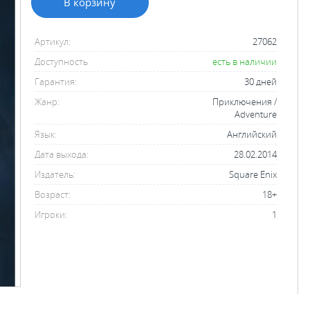
В корзину
Артикул:
27062
Доступность
есть в наличии
Гарантия:
30 дней
Жанр:
Приключения /
Adventure
Язык:
Английский
Дата выхода:
28.02.2014
Издатель:
Square Enix
Возраст:
18+
Игроки:
1