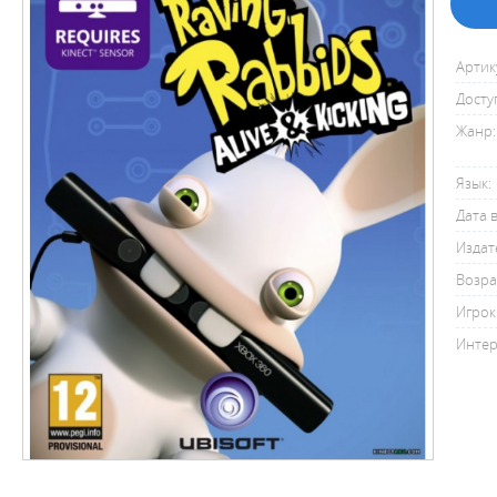
Артик
Досту
Жанр:
Язык:
Дата 
Издат
Возра
Игрок
Интер