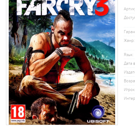
Артик
Досту
Гаран
Жанр:
Язык:
Дата 
Издат
Возра
Игрок
Интер