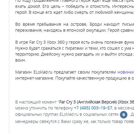
По ходу продвижения главного героя ждет еще масса прик
ехать домой. Его цель – победить и отомстить. Интересн
герой. В конце его ждет либо смерть от любимой женщины
Во время пребывания на острове, Броди находит пись
переживания, находясь в японской оккупации. Герой сравн
В игре Far Cry 3
Xbox 360
у героя есть очень полезная функ
Нужно будет сражаться с пиратами и теми, кто сошел с ума
территорию. Джейсону нужно разгадать их и выйти отсюда
воин.
Магазин ELsklad.ru предлагает своим покупателям
новинк
интернет-магазине. Покупайте качественную продукцию в о
В настоящий момент "
Far Cry 3 (Английская Версия) (Xbox 36
можно уточнить по телефону
+7 ⟨495⟩ 003–19–57
, в мессен
официальных группах ELsklad.ru в социальных сетях
. 
менеджеры свяжутся с Вами сразу же, как только товар появ