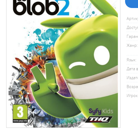
Артик
Досту
Гаран
Жанр:
Язык:
Дата 
Издат
Возра
Игрок