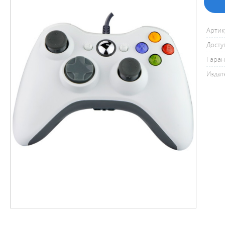
Артик
Досту
Гаран
Издат