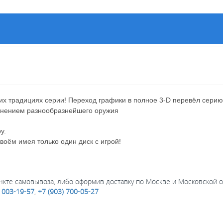
их традициях серии! Переход графики в полное 3-D перевёл серию
енением разнообразнейшего оружия
ру.
воём имея только один диск с игрой!
кте самовывоза, либо оформив доставку по Москве и Московской об
) 003-19-57
,
+7 (903) 700-05-27