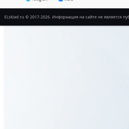
ELsklad.ru © 2017-2026. Информация на сайте не является п