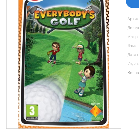
Артик
Досту
Жанр:
Язык:
Дата 
Издат
Возра