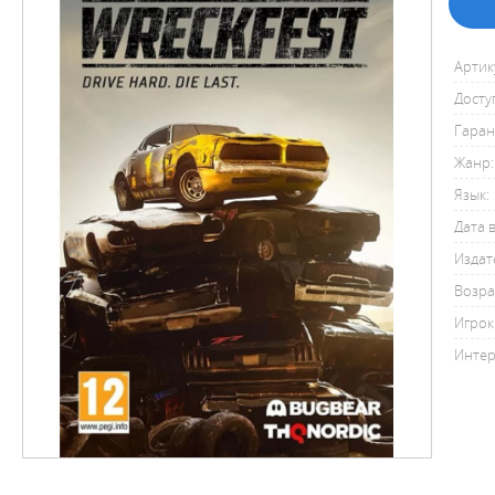
Артик
Досту
Гаран
Жанр:
Язык:
Дата 
Издат
Возра
Игрок
Интер