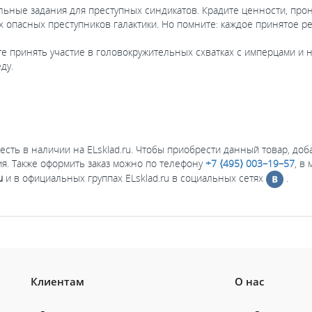
ьные задания для преступных синдикатов. Крадите ценности, про
х опасных преступников галактики. Но помните: каждое принятое р
 принять участие в головокружительных схватках с имперцами и не
ду.
 есть в наличии на ELsklad.ru. Чтобы приобрести данный товар, доб
я. Также оформить заказ можно по телефону
+7 ⟨495⟩ 003–19–57
, в
u
и в официальных группах ELsklad.ru в социальных сетях
.
Клиентам
О нас