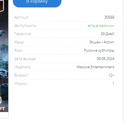
В корзину
Артикул:
30566
Доступность
есть в наличии
Гарантия:
30 Дней
Жанр:
Экшен / Action
Язык:
Русские субтитры
Дата выхода:
30.08.2024
Издатель:
Massive Entertainment
Возраст:
12+
Игроки:
1