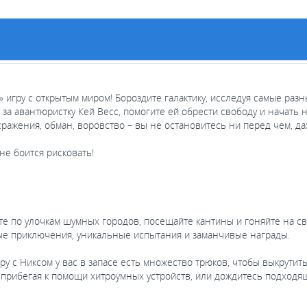
 игру с открытым миром! Бороздите галактику, исследуя самые раз
 за авантюристку Кей Весс, помогите ей обрести свободу и начать 
ражения, обман, воровство – вы не остановитесь ни перед чем, да
 не боится рисковать!
те по улочкам шумных городов, посещайте кантины и гоняйте на с
вые приключения, уникальные испытания и заманчивые награды.
ру с Никсом у вас в запасе есть множество трюков, чтобы выкрутит
о, прибегая к помощи хитроумных устройств, или дождитесь подходя