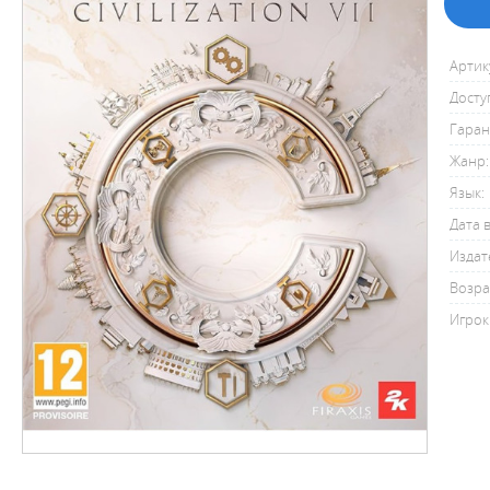
Артик
Досту
Гаран
Жанр:
Язык:
Дата 
Издат
Возра
Игрок