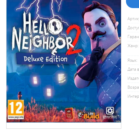
Артик
Досту
Гаран
Жанр:
Язык:
Дата 
Издат
Возра
Интер