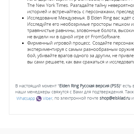
The New York Times. Разгадайте тайну невероятн
историей и встречайтесь с персонажами, пресл
Исследование Междуземья. В Elden Ring вас ждё
Исследуйте его необозримые просторы пешком или
травянистые равнины, зловонные болота, высокие
не видели ни в одной игре от FromSoftware.
Фирменный игровой процесс. Создайте персонажа
экспериментируя с самым разнообразным оружием
бой, убивайте врагов одного за другим, не прив
вы сами решаете, как вам сражаться и исследоват
В настоящий момент "
Elden Ring Русская версия (PS5)
" есть
наши менеджеры свяжутся с Вами для подтверждения. Такж
Whatsapp
Viber
, по электронной почте
shop@elsklad.ru
и