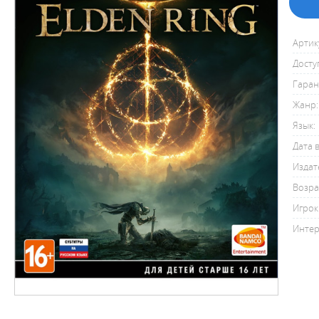
Артик
Досту
Гаран
Жанр:
Язык:
Дата 
Издат
Возра
Игрок
Интер