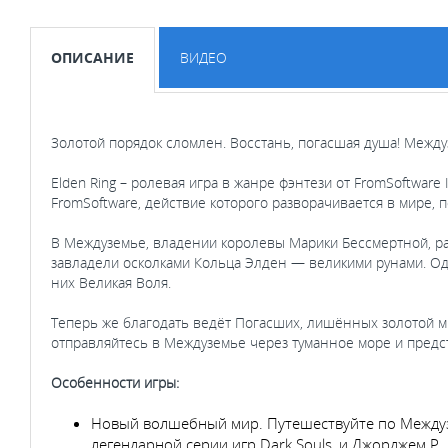
ОПИСАНИЕ
ВИДЕО
Золотой порядок сломлен. Восстань, погасшая душа! Между
Elden Ring – ролевая игра в жанре фэнтези от FromSoftwar
FromSoftware, действие которого разворачивается в мире, 
В Междуземье, владении королевы Марики Бессмертной, ра
завладели осколками Кольца Элден — великими рунами. Одн
них Великая Воля.
Теперь же благодать ведёт Погасших, лишённых золотой м
отправляйтесь в Междуземье через туманное море и предс
Особенности игры:
Новый волшебный мир. Путешествуйте по Междуз
легендарной серии игр Dark Souls, и Джорджем Р