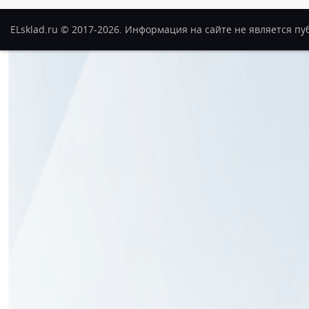
ELsklad.ru © 2017-2026. Информация на сайте не является п