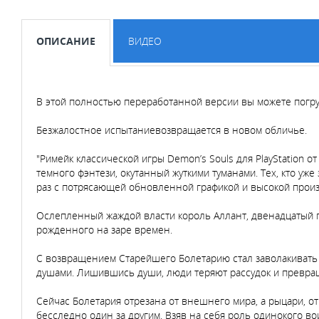
ОПИСАНИЕ
ВИДЕО
В этой полностью переработанной версии вы можете погруз
Безжалостное испытаниевозвращается в новом обличье.
"Римейк классической игры Demon’s Souls для PlayStation от
темного фэнтези, окутанный жуткими туманами. Тех, кто уж
раз с потрясающей обновленной графикой и высокой прои
Ослепленный жаждой власти король Аллант, двенадцатый п
рожденного на заре времен.
С возвращением Старейшего Болетарию стал заволакивать
душами. Лишившись души, люди теряют рассудок и превра
Сейчас Болетария отрезана от внешнего мира, а рыцари, о
бесследно один за другим. Взяв на себя роль одинокого в