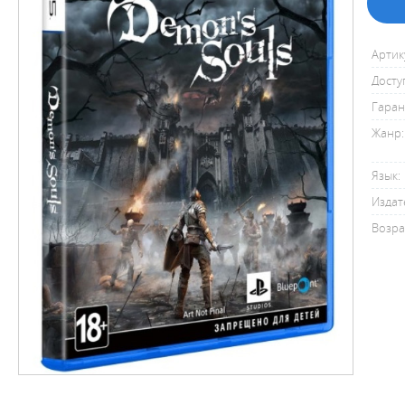
Артик
Досту
Гаран
Жанр:
Язык:
Издат
Возра