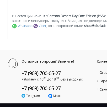
В настоящий момент "
Crimson Desert Day One Edition (PS5)
"
заказ; наши менеджеры свяжутся с Вами для подтверждения
Whatsapp
Viber
, по электронной почте
shop@elsklad.r
Остались вопросы? Звоните!
Клие
+7 (903) 700-05-27
Опла
00
00
Работаем с 10
до 18
, без выходных
Гар
+7 (903) 700-05-27
Сам
Telegram
Макс