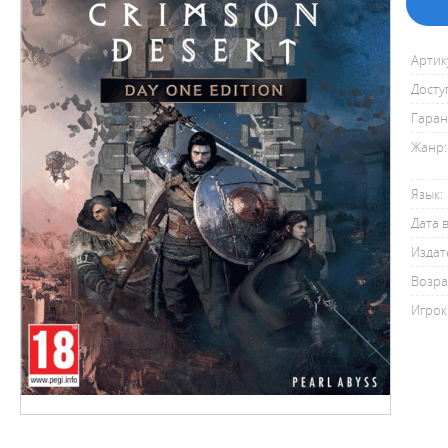
Артик
Досту
Гаран
Жанр:
Язык:
Дата 
Издат
Возра
Игрок