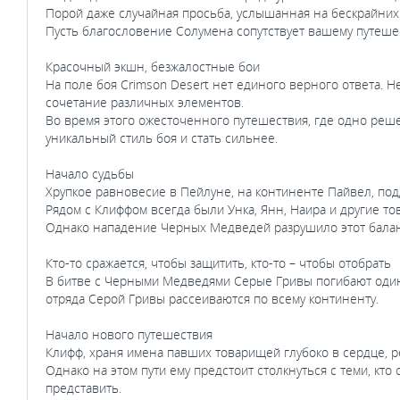
Порой даже случайная просьба, услышанная на бескрайних
Пусть благословение Солумена сопутствует вашему путеше
Красочный экшн, безжалостные бои
На поле боя Crimson Desert нет единого верного ответа. Н
сочетание различных элементов.
Во время этого ожесточенного путешествия, где одно реше
уникальный стиль боя и стать сильнее.
Начало судьбы
Хрупкое равновесие в Пейлуне, на континенте Пайвел, по
Рядом с Клиффом всегда были Унка, Янн, Наира и другие то
Однако нападение Черных Медведей разрушило этот балан
Кто-то сражается, чтобы защитить, кто-то – чтобы отобрать
В битве с Черными Медведями Серые Гривы погибают один 
отряда Серой Гривы рассеиваются по всему континенту.
Начало нового путешествия
Клифф, храня имена павших товарищей глубоко в сердце, 
Однако на этом пути ему предстоит столкнуться с теми, кто
представить.