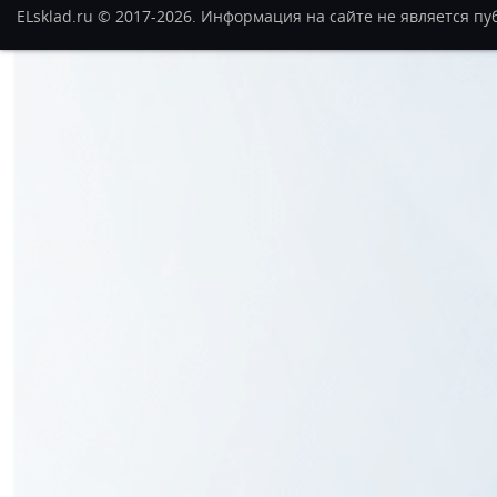
ELsklad.ru © 2017-2026. Информация на сайте не является п