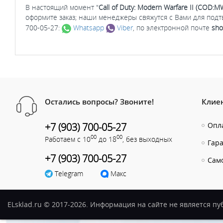
В настоящий момент "
Call of Duty: Modern Warfare II (COD:M
оформите заказ; наши менеджеры свяжутся с Вами для под
700-05-27:
Whatsapp
Viber
, по электронной почте
sho
Остались вопросы? Звоните!
Клие
+7 (903) 700-05-27
Опла
00
00
Работаем с 10
до 18
, без выходных
Гар
+7 (903) 700-05-27
Сам
Telegram
Макс
ELsklad.ru © 2017-2026. Информация на сайте не является п