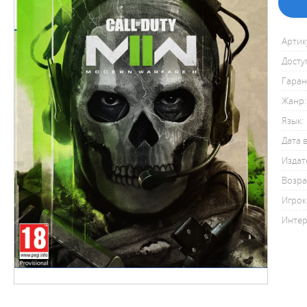
Артик
Досту
Гаран
Жанр:
Язык:
Дата 
Издат
Возра
Игрок
Интер