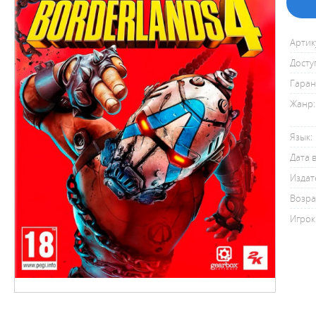
Артик
Досту
Гаран
Жанр:
Язык:
Дата 
Издат
Возра
Игрок