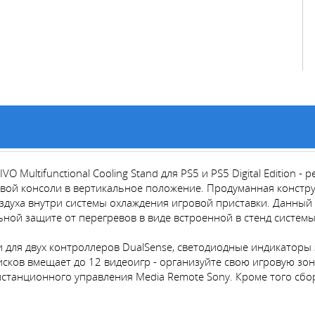
 Multifunctional Cooling Stand для PS5 и PS5 Digital Edition
овой консоли в вертикальное положение. Продуманная констру
воздуха внутри системы охлаждения игровой приставки. Данный
ной защите от перегревов в виде встроенной в стенд систем
для двух контроллеров DualSense, светодиодные индикаторы з
исков вмещает до 12 видеоигр - организуйте свою игровую зо
дистанционного управления Media Remote Sony. Кроме того сб