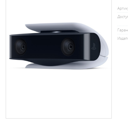
Артик
Досту
Гаран
Издат