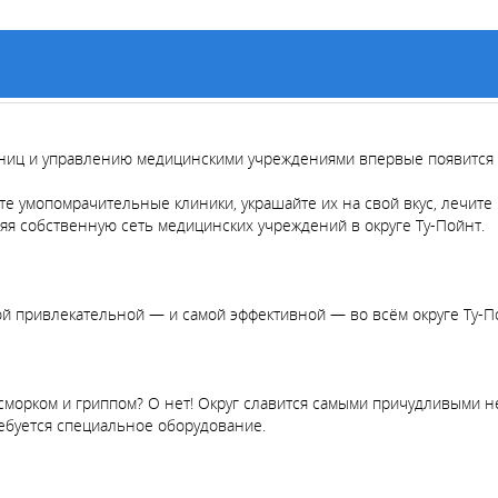
ниц и управлению медицинскими учреждениями впервые появится 
 умопомрачительные клиники, украшайте их на свой вкус, лечите
яя собственную сеть медицинских учреждений в округе Ту-Пойнт.
ой привлекательной — и самой эффективной — во всём округе Ту-П
насморком и гриппом? О нет! Округ славится самыми причудливыми 
ребуется специальное оборудование.