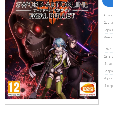
Артик
Досту
Гаран
Жанр:
Язык:
Дата 
Издат
Возра
Игрок
Интер