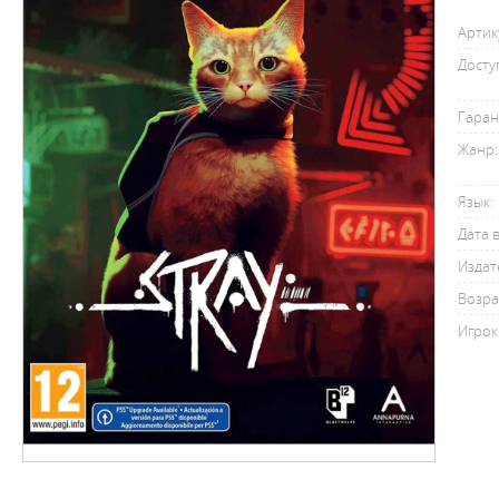
Артик
Досту
Гаран
Жанр:
Язык:
Дата 
Издат
Возра
Игрок