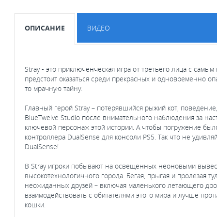
ОПИСАНИЕ
ВИДЕО
Stray - это приключенческая игра от третьего лица с сам
предстоит оказаться среди прекрасных и одновременно опа
то мрачную тайну.
Главный герой Stray – потерявшийся рыжий кот, поведение
BlueTwelve Studio после внимательного наблюдения за на
ключевой персонаж этой истории. А чтобы погружение был
контроллера DualSense для консоли PS5. Так что не удивляй
DualSense!
В Stray игроки побывают на освещенных неоновыми вывеск
высокотехнологичного города. Бегая, прыгая и пролезая туд
неожиданных друзей – включая маленького летающего дрон
взаимодействовать с обитателями этого мира и лучше проти
кошки.