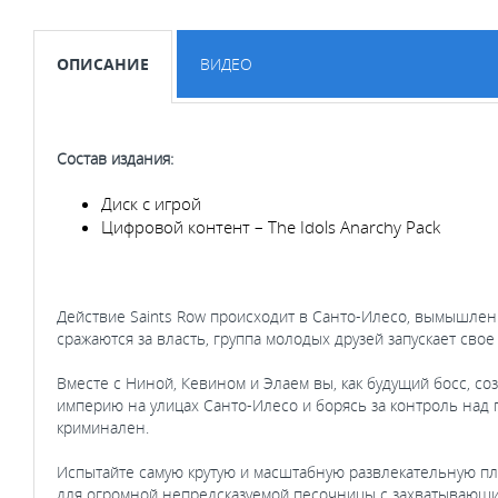
ОПИСАНИЕ
ВИДЕО
Состав издания:
Диск с игрой
Цифровой контент – The Idols Anarchy Pack
Действие Saints Row происходит в Санто-Илесо, вымышлен
сражаются за власть, группа молодых друзей запускает сво
Вместе с Ниной, Кевином и Элаем вы, как будущий босс, с
империю на улицах Санто-Илесо и борясь за контроль над го
криминален.
Испытайте самую крутую и масштабную развлекательную пл
для огромной непредсказуемой песочницы с захватывающ