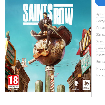
Артик
Досту
Гаран
Жанр:
Язык:
Дата 
Издат
Возра
Игрок
Интер