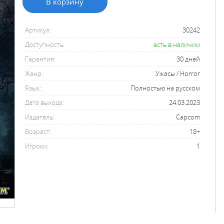
В корзину
Артикул:
30242
Доступность
есть в наличии
Гарантия:
30 дней
Жанр:
Ужасы / Horror
Язык:
Полностью на русском
Дата выхода:
24.03.2023
Издатель:
Capcom
Возраст:
18+
Игроки:
1