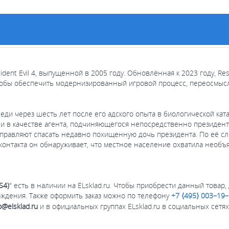
ident Evil 4, выпущенной в 2005 году. Обновлённая к 2023 году, Resi
чтобы обеспечить модернизированный игровой процесс, переосмы
ннеди через шесть лет после его адского опыта в биологической ка
али в качестве агента, подчиняющегося непосредственно президен
тправляют спасать недавно похищенную дочь президента. По её с
контакта он обнаруживает, что местное население охватила необъ
S4)
" есть в наличии на ELsklad.ru. Чтобы приобрести данный товар, 
ждения. Также оформить заказ можно по телефону
+7 ⟨495⟩ 003–19
@elsklad.ru
и в официальных группах ELsklad.ru в социальных сетя