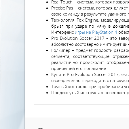
Real Touch – система, которая позво
Precise Pas – система, которая влияе
свою команду в результате удачного 
Технология Fox Engine, моделирующ
брызг при ударе по мячу в дождлив
Интерфейс
игры на PlayStation 4
обесп
Pro Evolution Soccer 2017 – это за
абсолютно достоверно имитирует дин
Голкипер – предмет гордости разраб
сегмента, соответствующие отраж
реалистично происходит отображен
принявшей его попадание.
Купить Pro Evolution Soccer 2017, з
своевременно переходить от атакующ
Точный контроль при пробивании угл
Продвинутый инструктаж позволяет 