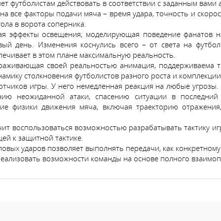
ляет футболистам действовать в соответствии с заданным вами
т на все факторы подачи мяча – время удара, точность и скорос
гола в ворота соперника.
ая эффекты освещения, моделирующая поведение фанатов на
ый день. Изменения коснулись всего – от света на футбол
ечивает в этом плане максимальную реальность.
вораживающая своей реальностью анимация, поддерживаема те
амику столкновения футболистов разного роста и комплекции
отчиков игры. У него немедленная реакция на любые угрозы. 
ению неожиданной атаки, спасению ситуации в последни
ие физики движения мяча, включая траекторию отражения, 
начит воспользоваться возможностью разрабатывать тактику и
ей к защитной тактике.
овых ударов позволяет выполнять передачи, как конкретному 
реализовать возможности команды на основе полного взаимо