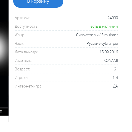
В корзину
Артикул:
24090
Доступность
есть в наличии
Жанр:
Симуляторы / Simulator
Язык:
Русские субтитры
Дата выхода:
15.09.2016
Издатель:
KONAMI
Возраст:
6+
Игроки:
1-4
Интернет-игра:
ДА