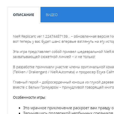
ОПИСАНИЕ
ВИДЕО
NieR Replicant ver.1.22474487139... – обновленная версия N
вот теперь у вас будет шанс впервые взглянуть на эту исто
Эта игра представляет собой приквел шедевральной NieR:
захватывающей сюжетной линией – и не только!
В разработке принимали участие члены оригинальной команд
(Tekken / Drakengard / NieR:Automata) и продюсер Ёсукэ Сайт
Главный герой – добросердечный юноша из глухой деревен
вместе с Белым Гримуаром – причудливой говорящей книго
Особенности игры:
Это мрачное приключение раскроет вам правду о 
Заручившись поддержкой необычных союзников, 