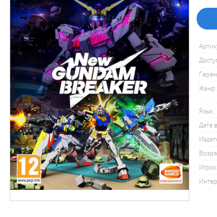
Артик
Досту
Гаран
Жанр:
Язык:
Дата 
Издат
Возра
Игрок
Интер